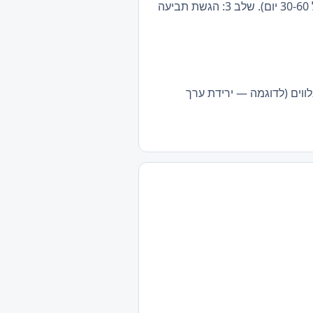
שלב 1: שליחת מכתב דרישה לקבלן עם רשימת ליקויים. שלב 2: מתן זכות תגובה/תיקון לקבלן (בדרך כלל 30-60 יום). שלב 3: הגשת תביעה
נלווים (לדוגמה — ירידת ערך