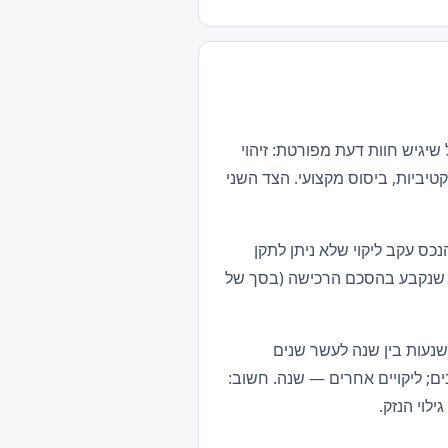
שיגיש חוות דעת מפורטת: זיהוי
טיביות, ביסוס מקצועי. הצד השני
הנכס עקב ליקוי שלא ניתן לתקן
כם שנקבע בהסכם הרכישה (בסך של
שנעות בין שנה לעשר שנים
הליקוי. ליקויי יסוד ומבנה — 10 שנים; ליקויי קונסטרוקציה — 7 שנים; ליקויי רטיבות — 5 שנים; ליקויים אחרים — שנה. חשוב: