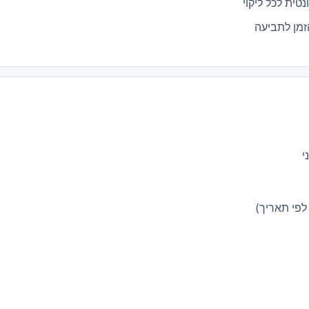
טית לכל ליקוי
זמן לתביעה
י
 לפי תאריך)